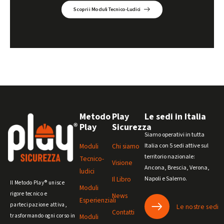
Scopri i Moduli Tecnico-Ludici
Metodo
Play
Le sedi in Italia
Play
Sicurezza
Siamo operativi in tutta
Moduli
Chi siamo
Italia con 5 sedi attive sul
territorio nazionale:
Tecnico-
Visione
Ancona, Brescia, Verona,
ludici
Il Libro
Napoli e Salerno.
Il Metodo Play® unisce
Moduli
rigore tecnico e
News
Esperienziali
partecipazione attiva,
Le nostre sedi
Contatti
trasformando ogni corso in
Moduli