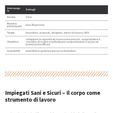
Intervengo
Dettagli
Io
Durata
2 ore
Numero
max 25 persone
partecipanti
Target
lavoratori, preposti, dirigenti, datori di lavoro, RLS
sviluppare la capacità di riconoscere pericoli, comprendere il
Obiettivo
concetto di rischio e individuare comportamenti e azioni di
prevenzione efficaci
Inseribilità
inseribile in qualsiasi percorso formativo
Impiegati Sani e Sicuri – Il corpo come
strumento di lavoro