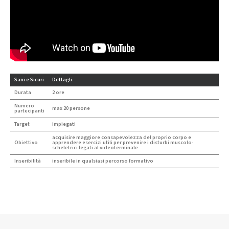
Sani e Sicuri
Dettagli
Durata
2 ore
Numero
max 20 persone
partecipanti
Target
impiegati
acquisire maggiore consapevolezza del proprio corpo e
Obiettivo
apprendere esercizi utili per prevenire i disturbi muscolo-
scheletrici legati al videoterminale
Inseribilità
inseribile in qualsiasi percorso formativo