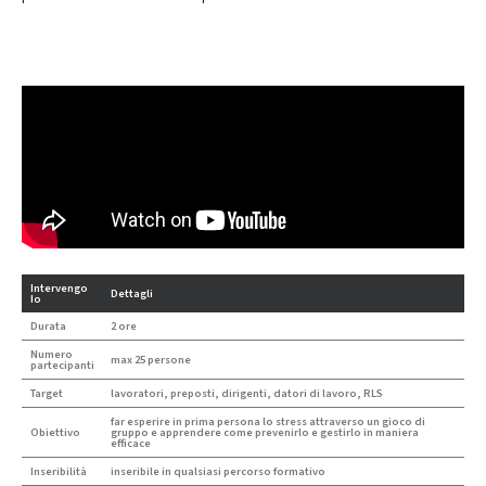
Intervengo
Dettagli
Io
Durata
2 ore
Numero
max 25 persone
partecipanti
Target
lavoratori, preposti, dirigenti, datori di lavoro, RLS
far esperire in prima persona lo stress attraverso un gioco di
Obiettivo
gruppo e apprendere come prevenirlo e gestirlo in maniera
efficace
Inseribilità
inseribile in qualsiasi percorso formativo