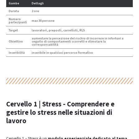
Gambe
Dettagli
Durata
2 ore
Numero
max 30 persone
partecipanti
Target
lavoratori, preposti, carrellisti, RLS
aumentare la percezione del rischio di incorrere in infortuni a
Obiettivo
seguito di comportamenti scorretti e stimolare la
corresponsabilità
Inseribilità
inseribile in qualsiasi percorso formativo
Cervello 1 | Stress - Comprendere e
gestire lo stress nelle situazioni di
lavoro
Cervello 1 – Stress è un
modulo esperienziale dedicato al tema